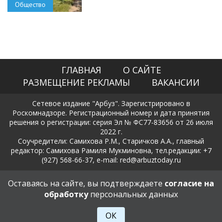
Общество
ГЛАВНАЯ
О САЙТЕ
РАЗМЕЩЕНИЕ РЕКЛАМЫ
ВАКАНСИИ
Сетевое издание "Арбуз". Зарегистрировано в
Роскомнадзоре. Регистрационный номер и дата принятия
решения о регистрации: серия Эл № ФС77-83656 от 26 июля
2022 г.
Соучредители: Самихова Р.М., Старичков А.А., главный
редактор: Самихова Рамиля Мукминовна, тел.редакции: +7
(927) 568-66-37, e-mail: red@arbuztoday.ru
Политика в отношении обработки и защиты персональных
Оставаясь на сайте, вы подтверждаете
согласие на
данных
обработку
персональных данных
18+
ОК