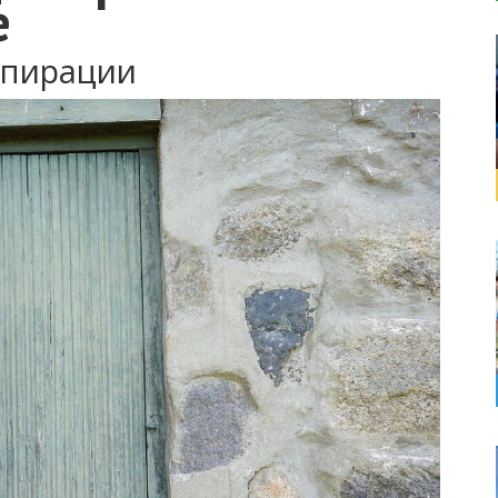
е
спирации