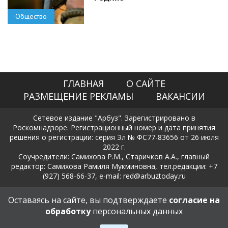
Общество
ГЛАВНАЯ
О САЙТЕ
РАЗМЕЩЕНИЕ РЕКЛАМЫ
ВАКАНСИИ
Сетевое издание "Арбуз". Зарегистрировано в
Роскомнадзоре. Регистрационный номер и дата принятия
решения о регистрации: серия Эл № ФС77-83656 от 26 июля
2022 г.
Соучредители: Самихова Р.М., Старичков А.А., главный
редактор: Самихова Рамиля Мукминовна, тел.редакции: +7
(927) 568-66-37, e-mail: red@arbuztoday.ru
Политика в отношении обработки и защиты персональных
Оставаясь на сайте, вы подтверждаете
согласие на
данных
обработку
персональных данных
18+