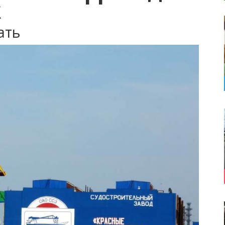
к
ать