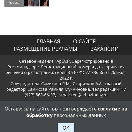
Город
ГЛАВНАЯ
О САЙТЕ
РАЗМЕЩЕНИЕ РЕКЛАМЫ
ВАКАНСИИ
Сетевое издание "Арбуз". Зарегистрировано в
Роскомнадзоре. Регистрационный номер и дата принятия
решения о регистрации: серия Эл № ФС77-83656 от 26 июля
2022 г.
Соучредители: Самихова Р.М., Старичков А.А., главный
редактор: Самихова Рамиля Мукминовна, тел.редакции: +7
(927) 568-66-37, e-mail: red@arbuztoday.ru
Политика в отношении обработки и защиты персональных
Оставаясь на сайте, вы подтверждаете
согласие на
данных
обработку
персональных данных
18+
ОК