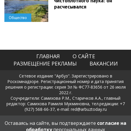
чистоплотного паука: он
расчесывался
Общество
ГЛАВНАЯ
О САЙТЕ
РАЗМЕЩЕНИЕ РЕКЛАМЫ
ВАКАНСИИ
Сетевое издание "Арбуз". Зарегистрировано в
Роскомнадзоре. Регистрационный номер и дата принятия
решения о регистрации: серия Эл № ФС77-83656 от 26 июля
2022 г.
Соучредители: Самихова Р.М., Старичков А.А., главный
редактор: Самихова Рамиля Мукминовна, тел.редакции: +7
(927) 568-66-37, e-mail: red@arbuztoday.ru
Политика в отношении обработки и защиты персональных
Оставаясь на сайте, вы подтверждаете
согласие на
данных
обработку
персональных данных