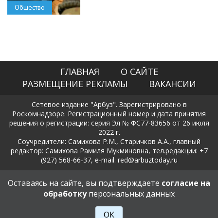
Общество
ГЛАВНАЯ
О САЙТЕ
РАЗМЕЩЕНИЕ РЕКЛАМЫ
ВАКАНСИИ
Сетевое издание "Арбуз". Зарегистрировано в
Роскомнадзоре. Регистрационный номер и дата принятия
решения о регистрации: серия Эл № ФС77-83656 от 26 июля
2022 г.
Соучредители: Самихова Р.М., Старичков А.А., главный
редактор: Самихова Рамиля Мукминовна, тел.редакции: +7
(927) 568-66-37, e-mail: red@arbuztoday.ru
Политика в отношении обработки и защиты персональных
Оставаясь на сайте, вы подтверждаете
согласие на
данных
обработку
персональных данных
18+
ОК