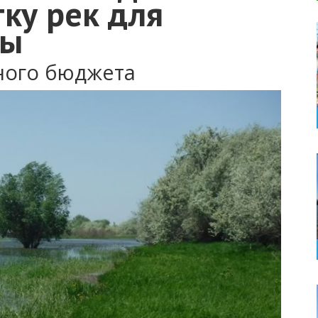
тку рек для
бы
ьного бюджета