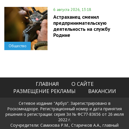
6 августа 2026, 13:18
Астраханец сменил
предпринимательскую
деятельность на службу
Родине
Общество
ГЛАВНАЯ
О САЙТЕ
РАЗМЕЩЕНИЕ РЕКЛАМЫ
ВАКАНСИИ
Сетевое издание "Арбуз". Зарегистрировано в
Роскомнадзоре. Регистрационный номер и дата принятия
решения о регистрации: серия Эл № ФС77-83656 от 26 июля
2022 г.
Соучредители: Самихова Р.М., Старичков А.А., главный