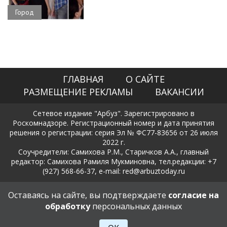
Город
ГЛАВНАЯ
О САЙТЕ
РАЗМЕЩЕНИЕ РЕКЛАМЫ
ВАКАНСИИ
Сетевое издание "Арбуз". Зарегистрировано в
Роскомнадзоре. Регистрационный номер и дата принятия
решения о регистрации: серия Эл № ФС77-83656 от 26 июля
2022 г.
Соучредители: Самихова Р.М., Старичков А.А., главный
редактор: Самихова Рамиля Мукминовна, тел.редакции: +7
(927) 568-66-37, e-mail: red@arbuztoday.ru
Политика в отношении обработки и защиты персональных
Оставаясь на сайте, вы подтверждаете
согласие на
данных
обработку
персональных данных
18+