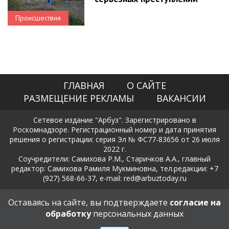
Происшествия
ГЛАВНАЯ
О САЙТЕ
РАЗМЕЩЕНИЕ РЕКЛАМЫ
ВАКАНСИИ
Сетевое издание "Арбуз". Зарегистрировано в
Роскомнадзоре. Регистрационный номер и дата принятия
решения о регистрации: серия Эл № ФС77-83656 от 26 июля
2022 г.
Соучредители: Самихова Р.М., Старичков А.А., главный
редактор: Самихова Рамиля Мукминовна, тел.редакции: +7
(927) 568-66-37, e-mail: red@arbuztoday.ru
Политика в отношении обработки и защиты персональных
Оставаясь на сайте, вы подтверждаете
согласие на
данных
обработку
персональных данных
18+