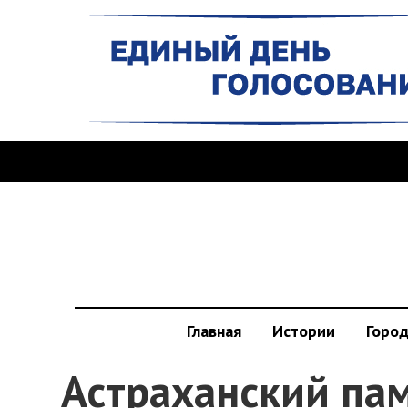
Главная
Истории
Горо
Астраханский па