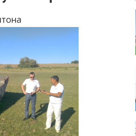
нтона