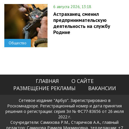
6 августа 2026, 13:18
Астраханец сменил
предпринимательскую
деятельность на службу
Родине
Общество
ГЛАВНАЯ
О САЙТЕ
РАЗМЕЩЕНИЕ РЕКЛАМЫ
ВАКАНСИИ
Сетевое издание "Арбуз". Зарегистрировано в
Роскомнадзоре. Регистрационный номер и дата принятия
решения о регистрации: серия Эл № ФС77-83656 от 26 июля
2022 г.
Соучредители: Самихова Р.М., Старичков А.А., главный
редактор: Самихова Рамиля Мукминовна, тел.редакции: +7