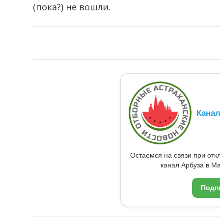
(пока?) не вошли.
Кана
Остаемся на связи при от
канал Арбуза в Ma
Подп