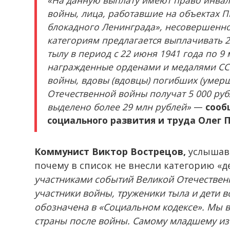
«На данную выплату имеют право инвал
войны, лица, работавшие на объектах 
блокадного Ленинграда», несовершенно
категориям предлагается выплачивать 2
тылу в период с 22 июня 1941 года по 9 
награжденные орденами и медалями СС
войны, вдовы (вдовцы) погибших (умерш
Отечественной войны получат 5 000 руб
выделено более 29 млн рублей»
—
сооб
социального развития и труда Олег 
Коммунист Виктор Вострецов,
услышав 
почему в список не внесли категорию «
участниками событий Великой Отечествен
участники войны, труженики тыла и дети в
обозначена в «Социальном кодексе». Мы в
страны после войны. Самому младшему из к