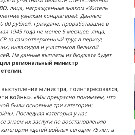
иды и участники Великой Отечественной
ПВО, лица, награжденные знаком «Житель
летние узникам концлагерей. Данным
0 00 рублей. Граждане, проработавшие в
мая 1945 года не менее 6 месяцев, лица,
СР за самоотверженный труд в период
их) инвалидов и участников Великой
лей. На данные выплаты из бюджета будет
щил региональный министр
Петелин.
выступление министра, поинтересовался,
дети войны».
«Мы прекрасно понимаем, что
ной были основные три категории:
ойны. Последняя категория у нас
се знаем их заслуги по восстановлению
атегории «детей войны» сегодня 75 лет, а