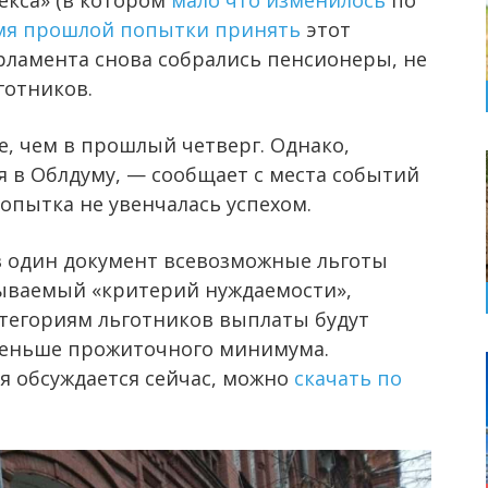
екса» (в котором
мало что изменилось
по
мя прошлой попытки принять
этот
рламента снова собрались пенсионеры, не
готников.
 чем в прошлый четверг. Однако,
 в Облдуму, — сообщает с места событий
опытка не увенчалась успехом.
 один документ всевозможные льготы
зываемый «критерий нуждаемости»,
тегориям льготников выплаты будут
меньше прожиточного минимума.
я обсуждается сейчас, можно
скачать по