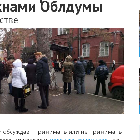
кнами Облдумы
стве
и обсуждает принимать или не принимать