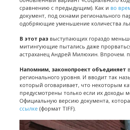
обновленный вариант «Социального код
сравнению с предыдущим). Как и
во вре
документ, под окнами регионального па
одобряющие уменьшение количества ль
В этот раз
выступающих гораздо меньше,
митингующие пытались даже прорваться
астраханец Андрей Милюхин. Впрочем. п
Напомним, законопроект объединяет
в
регионального уровня. И вводит так на
который оговаривает, что некоторым ка
предусмотрены только если их доходы 
Официальную версию документа, котора
ссылке
(формат TIFF).