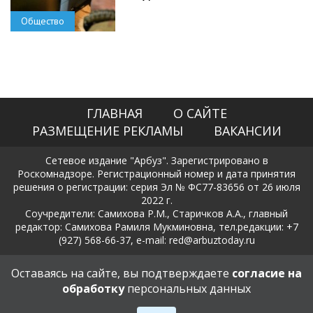
Общество
ГЛАВНАЯ
О САЙТЕ
РАЗМЕЩЕНИЕ РЕКЛАМЫ
ВАКАНСИИ
Сетевое издание "Арбуз". Зарегистрировано в
Роскомнадзоре. Регистрационный номер и дата принятия
решения о регистрации: серия Эл № ФС77-83656 от 26 июля
2022 г.
Соучредители: Самихова Р.М., Старичков А.А., главный
редактор: Самихова Рамиля Мукминовна, тел.редакции: +7
(927) 568-66-37, e-mail: red@arbuztoday.ru
Политика в отношении обработки и защиты персональных
Оставаясь на сайте, вы подтверждаете
согласие на
данных
обработку
персональных данных
18+