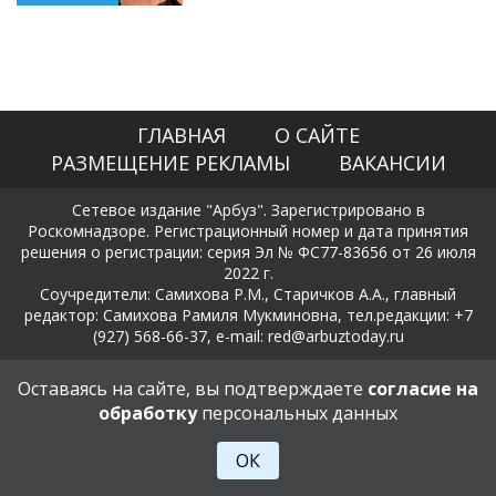
ГЛАВНАЯ
О САЙТЕ
РАЗМЕЩЕНИЕ РЕКЛАМЫ
ВАКАНСИИ
Сетевое издание "Арбуз". Зарегистрировано в
Роскомнадзоре. Регистрационный номер и дата принятия
решения о регистрации: серия Эл № ФС77-83656 от 26 июля
2022 г.
Соучредители: Самихова Р.М., Старичков А.А., главный
редактор: Самихова Рамиля Мукминовна, тел.редакции: +7
(927) 568-66-37, e-mail: red@arbuztoday.ru
Политика в отношении обработки и защиты персональных
Оставаясь на сайте, вы подтверждаете
согласие на
данных
обработку
персональных данных
18+
ОК