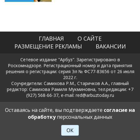
ГЛАВНАЯ
О САЙТЕ
РАЗМЕЩЕНИЕ РЕКЛАМЫ
ВАКАНСИИ
Сетевое издание "Арбуз". Зарегистрировано в
Роскомнадзоре. Регистрационный номер и дата принятия
решения о регистрации: серия Эл № ФС77-83656 от 26 июля
2022 г.
Соучредители: Самихова Р.М., Старичков А.А., главный
редактор: Самихова Рамиля Мукминовна, тел.редакции: +7
(927) 568-66-37, e-mail: red@arbuztoday.ru
Политика в отношении обработки и защиты персональных
Оставаясь на сайте, вы подтверждаете
согласие на
данных
обработку
персональных данных
18+
ОК