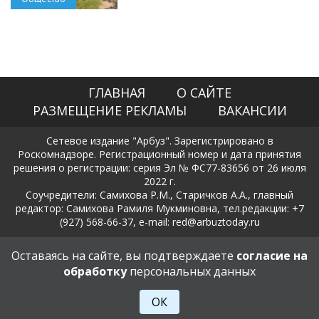
ГЛАВНАЯ
О САЙТЕ
РАЗМЕЩЕНИЕ РЕКЛАМЫ
ВАКАНСИИ
Сетевое издание "Арбуз". Зарегистрировано в
Роскомнадзоре. Регистрационный номер и дата принятия
решения о регистрации: серия Эл № ФС77-83656 от 26 июля
2022 г.
Соучредители: Самихова Р.М., Старичков А.А., главный
редактор: Самихова Рамиля Мукминовна, тел.редакции: +7
(927) 568-66-37, e-mail: red@arbuztoday.ru
Политика в отношении обработки и защиты персональных
Оставаясь на сайте, вы подтверждаете
согласие на
данных
обработку
персональных данных
18+
ОК