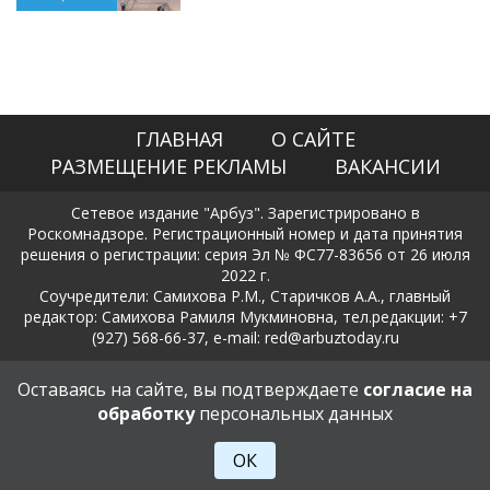
ГЛАВНАЯ
О САЙТЕ
РАЗМЕЩЕНИЕ РЕКЛАМЫ
ВАКАНСИИ
Сетевое издание "Арбуз". Зарегистрировано в
Роскомнадзоре. Регистрационный номер и дата принятия
решения о регистрации: серия Эл № ФС77-83656 от 26 июля
2022 г.
Соучредители: Самихова Р.М., Старичков А.А., главный
редактор: Самихова Рамиля Мукминовна, тел.редакции: +7
(927) 568-66-37, e-mail: red@arbuztoday.ru
Политика в отношении обработки и защиты персональных
Оставаясь на сайте, вы подтверждаете
согласие на
данных
обработку
персональных данных
18+
ОК