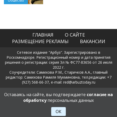
Общество
ГЛАВНАЯ
О САЙТЕ
РАЗМЕЩЕНИЕ РЕКЛАМЫ
ВАКАНСИИ
Сетевое издание "Арбуз". Зарегистрировано в
Роскомнадзоре. Регистрационный номер и дата принятия
решения о регистрации: серия Эл № ФС77-83656 от 26 июля
2022 г.
Соучредители: Самихова Р.М., Старичков А.А., главный
редактор: Самихова Рамиля Мукминовна, тел.редакции: +7
(927) 568-66-37, e-mail: red@arbuztoday.ru
Политика в отношении обработки и защиты персональных
Оставаясь на сайте, вы подтверждаете
согласие на
данных
обработку
персональных данных
18+
ОК