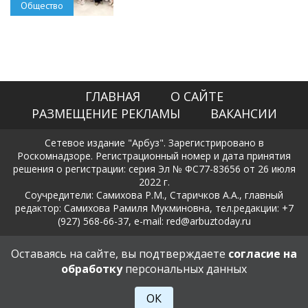
Общество
ГЛАВНАЯ
О САЙТЕ
РАЗМЕЩЕНИЕ РЕКЛАМЫ
ВАКАНСИИ
Сетевое издание "Арбуз". Зарегистрировано в
Роскомнадзоре. Регистрационный номер и дата принятия
решения о регистрации: серия Эл № ФС77-83656 от 26 июля
2022 г.
Соучредители: Самихова Р.М., Старичков А.А., главный
редактор: Самихова Рамиля Мукминовна, тел.редакции: +7
(927) 568-66-37, e-mail: red@arbuztoday.ru
Политика в отношении обработки и защиты персональных
Оставаясь на сайте, вы подтверждаете
согласие на
данных
обработку
персональных данных
18+
ОК