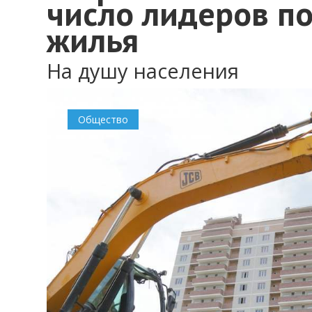
число лидеров п
жилья
На душу населения
0
Общество