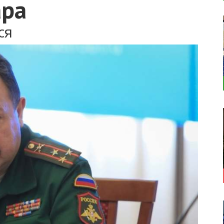
ара
ся