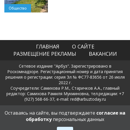
Общество
ГЛАВНАЯ
О САЙТЕ
РАЗМЕЩЕНИЕ РЕКЛАМЫ
ВАКАНСИИ
Сетевое издание "Арбуз". Зарегистрировано в
Роскомнадзоре. Регистрационный номер и дата принятия
решения о регистрации: серия Эл № ФС77-83656 от 26 июля
2022 г.
Соучредители: Самихова Р.М., Старичков А.А., главный
редактор: Самихова Рамиля Мукминовна, тел.редакции: +7
(927) 568-66-37, e-mail: red@arbuztoday.ru
Политика в отношении обработки и защиты персональных
Оставаясь на сайте, вы подтверждаете
согласие на
данных
обработку
персональных данных
18+