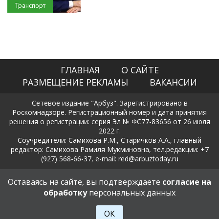
Транспорт
ГЛАВНАЯ
О САЙТЕ
РАЗМЕЩЕНИЕ РЕКЛАМЫ
ВАКАНСИИ
Сетевое издание "Арбуз". Зарегистрировано в
Роскомнадзоре. Регистрационный номер и дата принятия
решения о регистрации: серия Эл № ФС77-83656 от 26 июля
2022 г.
Соучредители: Самихова Р.М., Старичков А.А., главный
редактор: Самихова Рамиля Мукминовна, тел.редакции: +7
(927) 568-66-37, e-mail: red@arbuztoday.ru
Политика в отношении обработки и защиты персональных
Оставаясь на сайте, вы подтверждаете
согласие на
данных
обработку
персональных данных
18+
ОК