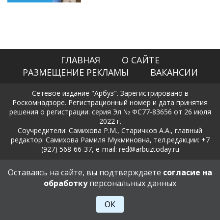
ГЛАВНАЯ
О САЙТЕ
РАЗМЕЩЕНИЕ РЕКЛАМЫ
ВАКАНСИИ
Сетевое издание "Арбуз". Зарегистрировано в
Роскомнадзоре. Регистрационный номер и дата принятия
решения о регистрации: серия Эл № ФС77-83656 от 26 июля
2022 г.
Соучредители: Самихова Р.М., Старичков А.А., главный
редактор: Самихова Рамиля Мукминовна, тел.редакции: +7
(927) 568-66-37, e-mail: red@arbuztoday.ru
Политика в отношении обработки и защиты персональных
Оставаясь на сайте, вы подтверждаете
согласие на
данных
обработку
персональных данных
18+
ОК