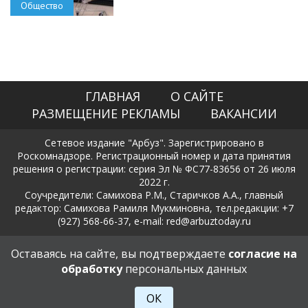
Общество
ГЛАВНАЯ
О САЙТЕ
РАЗМЕЩЕНИЕ РЕКЛАМЫ
ВАКАНСИИ
Сетевое издание "Арбуз". Зарегистрировано в
Роскомнадзоре. Регистрационный номер и дата принятия
решения о регистрации: серия Эл № ФС77-83656 от 26 июля
2022 г.
Соучредители: Самихова Р.М., Старичков А.А., главный
редактор: Самихова Рамиля Мукминовна, тел.редакции: +7
(927) 568-66-37, e-mail: red@arbuztoday.ru
Политика в отношении обработки и защиты персональных
Оставаясь на сайте, вы подтверждаете
согласие на
данных
обработку
персональных данных
18+
ОК