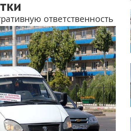
тки
ративную ответственность