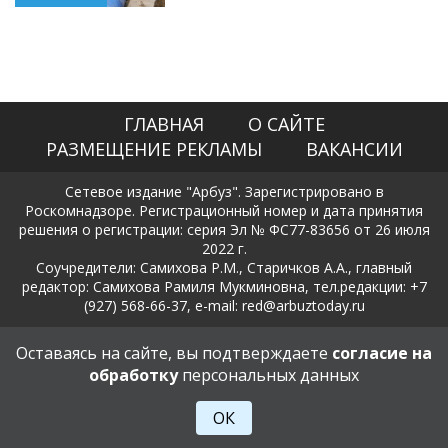
ГЛАВНАЯ
О САЙТЕ
РАЗМЕЩЕНИЕ РЕКЛАМЫ
ВАКАНСИИ
Сетевое издание "Арбуз". Зарегистрировано в
Роскомнадзоре. Регистрационный номер и дата принятия
решения о регистрации: серия Эл № ФС77-83656 от 26 июля
2022 г.
Соучредители: Самихова Р.М., Старичков А.А., главный
редактор: Самихова Рамиля Мукминовна, тел.редакции: +7
(927) 568-66-37, e-mail: red@arbuztoday.ru
Политика в отношении обработки и защиты персональных
Оставаясь на сайте, вы подтверждаете
согласие на
данных
обработку
персональных данных
18+
ОК