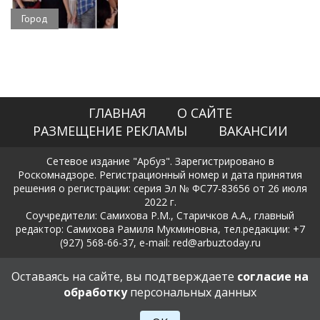
Город
ГЛАВНАЯ
О САЙТЕ
РАЗМЕЩЕНИЕ РЕКЛАМЫ
ВАКАНСИИ
Сетевое издание "Арбуз". Зарегистрировано в
Роскомнадзоре. Регистрационный номер и дата принятия
решения о регистрации: серия Эл № ФС77-83656 от 26 июля
2022 г.
Соучредители: Самихова Р.М., Старичков А.А., главный
редактор: Самихова Рамиля Мукминовна, тел.редакции: +7
(927) 568-66-37, e-mail: red@arbuztoday.ru
Политика в отношении обработки и защиты персональных
Оставаясь на сайте, вы подтверждаете
согласие на
данных
обработку
персональных данных
18+