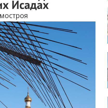
их Исадах
амостроя