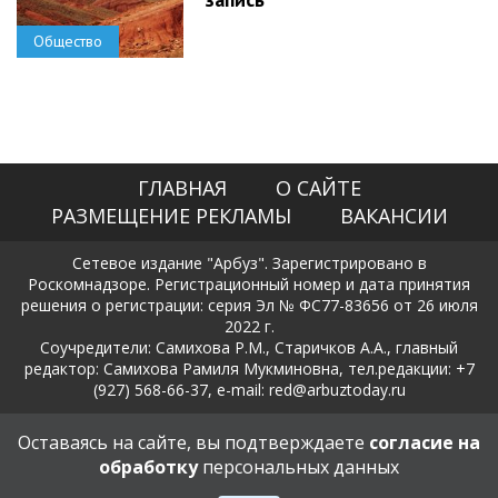
Общество
ГЛАВНАЯ
О САЙТЕ
РАЗМЕЩЕНИЕ РЕКЛАМЫ
ВАКАНСИИ
Сетевое издание "Арбуз". Зарегистрировано в
Роскомнадзоре. Регистрационный номер и дата принятия
решения о регистрации: серия Эл № ФС77-83656 от 26 июля
2022 г.
Соучредители: Самихова Р.М., Старичков А.А., главный
редактор: Самихова Рамиля Мукминовна, тел.редакции: +7
(927) 568-66-37, e-mail: red@arbuztoday.ru
Политика в отношении обработки и защиты персональных
Оставаясь на сайте, вы подтверждаете
согласие на
данных
обработку
персональных данных
18+