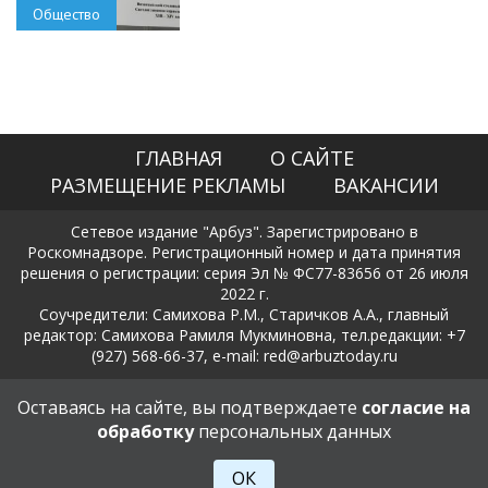
Общество
ГЛАВНАЯ
О САЙТЕ
РАЗМЕЩЕНИЕ РЕКЛАМЫ
ВАКАНСИИ
Сетевое издание "Арбуз". Зарегистрировано в
Роскомнадзоре. Регистрационный номер и дата принятия
решения о регистрации: серия Эл № ФС77-83656 от 26 июля
2022 г.
Соучредители: Самихова Р.М., Старичков А.А., главный
редактор: Самихова Рамиля Мукминовна, тел.редакции: +7
(927) 568-66-37, e-mail: red@arbuztoday.ru
Политика в отношении обработки и защиты персональных
Оставаясь на сайте, вы подтверждаете
согласие на
данных
обработку
персональных данных
18+
ОК