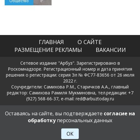
Общество
ГЛАВНАЯ
О САЙТЕ
РАЗМЕЩЕНИЕ РЕКЛАМЫ
ВАКАНСИИ
Сетевое издание "Арбуз". Зарегистрировано в
Роскомнадзоре. Регистрационный номер и дата принятия
решения о регистрации: серия Эл № ФС77-83656 от 26 июля
2022 г.
Соучредители: Самихова Р.М., Старичков А.А., главный
редактор: Самихова Рамиля Мукминовна, тел.редакции: +7
(927) 568-66-37, e-mail: red@arbuztoday.ru
Политика в отношении обработки и защиты персональных
Оставаясь на сайте, вы подтверждаете
согласие на
данных
обработку
персональных данных
18+
ОК