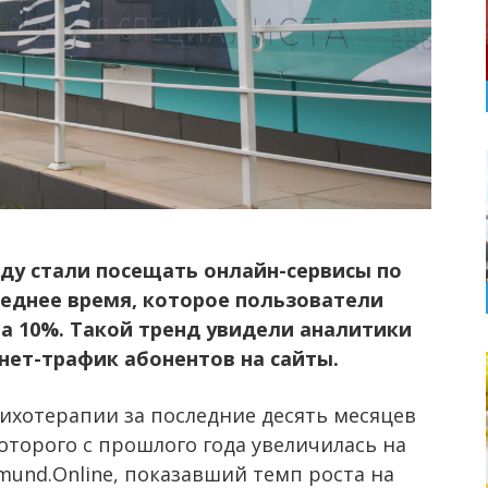
оду стали посещать онлайн-сер
висы по
реднее время, которое пользователи
а 10
%
.
Такой тренд увидели аналитики
рнет-трафик
абонентов
на сайты.
хотерапии за последние десять месяцев
которого с прошлого года увеличилась на
mund.Online, показавший темп роста на