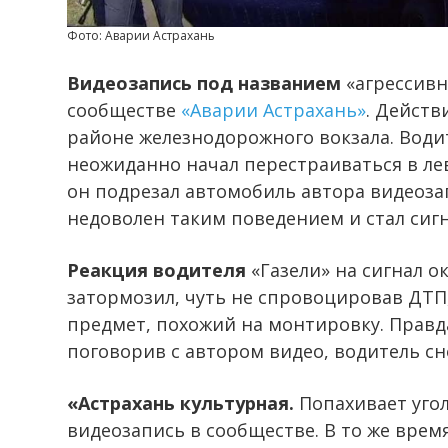
Фото: Аварии Астрахань
Видеозапись под названием
«агрессивн
сообществе
«Аварии Астрахань»
. Действ
районе железнодорожного вокзала. Водит
неожиданно начал перестраиваться в лев
он подрезал автомобиль автора видеоза
недоволен таким поведением и стал сигн
Реакция водителя
«Газели» на сигнал о
затормозил, чуть не спровоцировав ДТП,
предмет, похожий на монтировку. Правда,
поговорив с автором видео, водитель сно
«Астрахань культурная.
Попахивает уго
видеозапись в сообществе. В то же вре