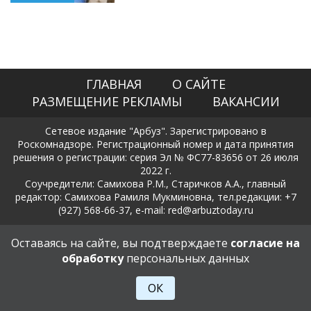
ГЛАВНАЯ
О САЙТЕ
РАЗМЕЩЕНИЕ РЕКЛАМЫ
ВАКАНСИИ
Сетевое издание "Арбуз". Зарегистрировано в
Роскомнадзоре. Регистрационный номер и дата принятия
решения о регистрации: серия Эл № ФС77-83656 от 26 июля
2022 г.
Соучредители: Самихова Р.М., Старичков А.А., главный
редактор: Самихова Рамиля Мукминовна, тел.редакции: +7
(927) 568-66-37, e-mail: red@arbuztoday.ru
Политика в отношении обработки и защиты персональных
Оставаясь на сайте, вы подтверждаете
согласие на
данных
обработку
персональных данных
18+
ОК