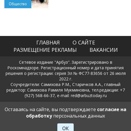
Общество
ГЛАВНАЯ
О САЙТЕ
РАЗМЕЩЕНИЕ РЕКЛАМЫ
ВАКАНСИИ
Сетевое издание "Арбуз". Зарегистрировано в
Роскомнадзоре. Регистрационный номер и дата принятия
решения о регистрации: серия Эл № ФС77-83656 от 26 июля
2022 г.
Соучредители: Самихова Р.М., Старичков А.А., главный
редактор: Самихова Рамиля Мукминовна, тел.редакции: +7
(927) 568-66-37, e-mail: red@arbuztoday.ru
Политика в отношении обработки и защиты персональных
Оставаясь на сайте, вы подтверждаете
согласие на
данных
обработку
персональных данных
18+
ОК