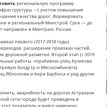
отовить
региональную программу
нфраструктуры – с учетом повышения
чшения качества дорог. Формировать
ани и региональный Минстрой. Срок — до
ет направлен в Минтранс России.
 рамках первого (2017-2018 годы)
ереходов, расширение проезжих частей,
ие дорожной разметки. Второй этап (с 2019
альные работы: «пробивка» улиц Куликова
 Кривую Болду (р-н Мясокомбината),
иц Яблочкова и Анри Барбюса и ряд других
лнить, аварийность на дорогах Астрахани
ной сети города будет приведена в
 этот показатель и вовсе намечено