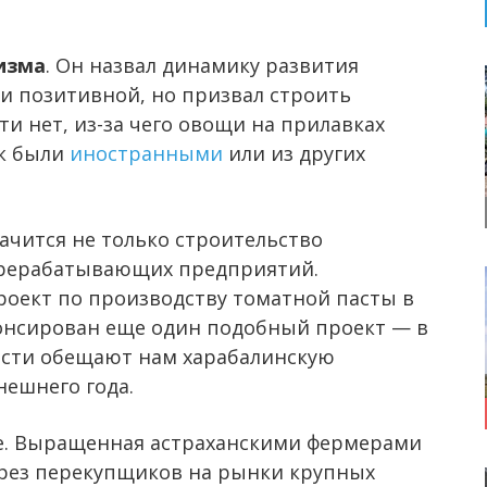
изма
. Он назвал динамику развития
ти позитивной, но призвал строить
ти нет, из-за чего овощи на прилавках
ак были
иностранными
или из других
ачится не только строительство
ерерабатывающих предприятий.
роект по производству томатной пасты в
нонсирован еще один подобный проект — в
асти обещают нам харабалинскую
нешнего года.
. Выращенная астраханскими фермерами
ерез перекупщиков на рынки крупных