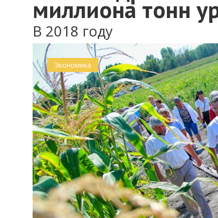
миллиона тонн у
В 2018 году
0
Экономика