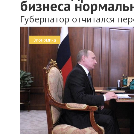
бизнеса нормальн
Губернатор отчитался пе
0
Экономика