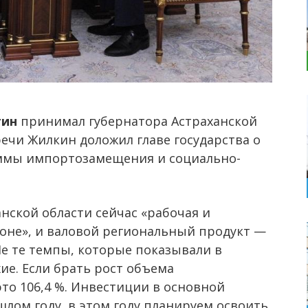
тин
принимал губернатора Астраханской
речи Жилкин доложил главе государства о
аммы импортозамещения и социально-
нской области сейчас «рабочая и
 зоне», и валовой региональный продукт —
Не те темпы, которые показывали в
ие. Если брать рост объема
то 106,4 %. Инвестиции в основной
лом году, в этом году планируем освоить