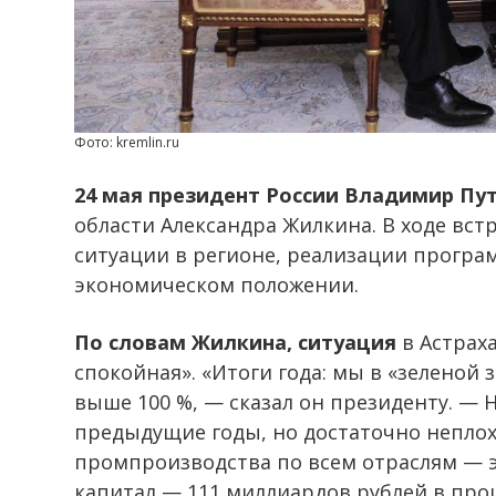
Фото: kremlin.ru
24 мая президент России Владимир
Пу
области Александра Жилкина. В ходе вст
ситуации в регионе, реализации прогр
экономическом положении.
По словам Жилкина, ситуация
в Астраха
спокойная». «Итоги года: мы в «зеленой
выше 100 %, — сказал он президенту. — 
предыдущие годы, но достаточно неплох
промпроизводства по всем отраслям — э
капитал — 111 миллиардов рублей в прош