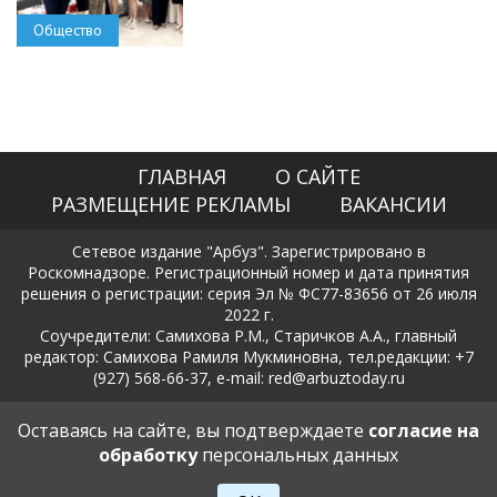
Общество
ГЛАВНАЯ
О САЙТЕ
РАЗМЕЩЕНИЕ РЕКЛАМЫ
ВАКАНСИИ
Сетевое издание "Арбуз". Зарегистрировано в
Роскомнадзоре. Регистрационный номер и дата принятия
решения о регистрации: серия Эл № ФС77-83656 от 26 июля
2022 г.
Соучредители: Самихова Р.М., Старичков А.А., главный
редактор: Самихова Рамиля Мукминовна, тел.редакции: +7
(927) 568-66-37, e-mail: red@arbuztoday.ru
Политика в отношении обработки и защиты персональных
Оставаясь на сайте, вы подтверждаете
согласие на
данных
обработку
персональных данных
18+