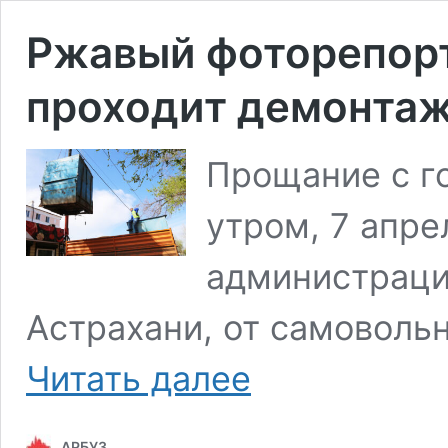
Ржавый фоторепорт
проходит демонтаж
Прощание с г
утром, 7 апре
администраци
Астрахани, от самоволь
Ржавый
Читать далее
фоторепортаж:
как
в
АРБУЗ
Астрахани